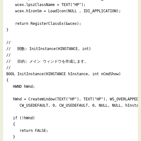
    wcex.lpszClassName = TEXT("HP");

    wcex.hIconSm = LoadIcon(NULL , IDI_APPLICATION);

    return RegisterClassEx(&wcex);

}

//

//   関数: InitInstance(HINSTANCE, int)

//

//   目的: メイン ウィンドウを作成します。

//

BOOL InitInstance(HINSTANCE hInstance, int nCmdShow)

{

   HWND hWnd;

   hWnd = CreateWindow(TEXT("HP"), TEXT("HP"), WS_OVERLAPPEDWI
      CW_USEDEFAULT, 0, CW_USEDEFAULT, 0, NULL, NULL, hInstanc
   if (!hWnd)

   {

      return FALSE;

   }
