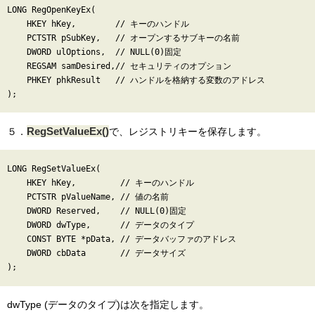
LONG RegOpenKeyEx(

    HKEY hKey,        // キーのハンドル

    PCTSTR pSubKey,   // オープンするサブキーの名前

    DWORD ulOptions,  // NULL(0)固定

    REGSAM samDesired,// セキュリティのオプション

    PHKEY phkResult   // ハンドルを格納する変数のアドレス

RegSetValueEx()
５．
で、レジストリキーを保存します。
LONG RegSetValueEx(

    HKEY hKey,         // キーのハンドル

    PCTSTR pValueName, // 値の名前

    DWORD Reserved,    // NULL(0)固定

    DWORD dwType,      // データのタイプ

    CONST BYTE *pData, // データバッファのアドレス

    DWORD cbData       // データサイズ

dwType (データのタイプ)は次を指定します。