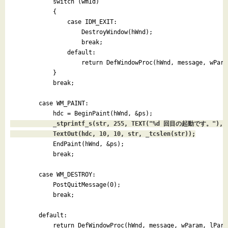
            switch (wmId)

            {

                case IDM_EXIT:

                    DestroyWindow(hWnd);

                    break;

                default:

                    return DefWindowProc(hWnd, message, wPara
            }

            break;

        case WM_PAINT:

            hdc = BeginPaint(hWnd, &ps);
            _stprintf_s(str, 255, TEXT("%d 回目の起動です。"), dw
            TextOut(hdc, 10, 10, str, _tcslen(str));

            EndPaint(hWnd, &ps);

            break;

        case WM_DESTROY:

            PostQuitMessage(0);

            break;

        default:

            return DefWindowProc(hWnd, message, wParam, lParam