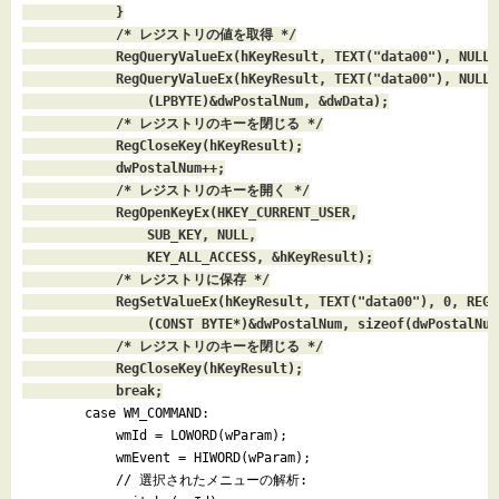
            }

            /* レジストリの値を取得 */

            RegQueryValueEx(hKeyResult, TEXT("data00"), NULL,
            RegQueryValueEx(hKeyResult, TEXT("data00"), NULL, 
                (LPBYTE)&dwPostalNum, &dwData);

            /* レジストリのキーを閉じる */

            RegCloseKey(hKeyResult);

            dwPostalNum++;

            /* レジストリのキーを開く */

            RegOpenKeyEx(HKEY_CURRENT_USER,

                SUB_KEY, NULL,

                KEY_ALL_ACCESS, &hKeyResult);

            /* レジストリに保存 */

            RegSetValueEx(hKeyResult, TEXT("data00"), 0, REG_D
                (CONST BYTE*)&dwPostalNum, sizeof(dwPostalNum)
            /* レジストリのキーを閉じる */

            RegCloseKey(hKeyResult);

            break;

        case WM_COMMAND:

            wmId = LOWORD(wParam);

            wmEvent = HIWORD(wParam);

            // 選択されたメニューの解析:
