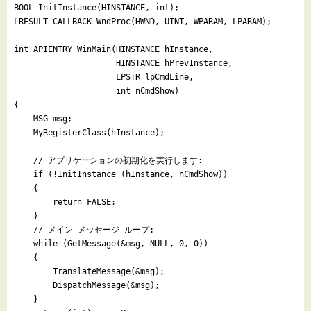
BOOL InitInstance(HINSTANCE, int);

LRESULT CALLBACK WndProc(HWND, UINT, WPARAM, LPARAM);

int APIENTRY WinMain(HINSTANCE hInstance,

                     HINSTANCE hPrevInstance,

                     LPSTR lpCmdLine,

                     int nCmdShow)

{

    MSG msg;

    MyRegisterClass(hInstance);

    // アプリケーションの初期化を実行します:

    if (!InitInstance (hInstance, nCmdShow))

    {

        return FALSE;

    }

    // メイン メッセージ ループ:

    while (GetMessage(&msg, NULL, 0, 0))

    {

        TranslateMessage(&msg);

        DispatchMessage(&msg);

    }
