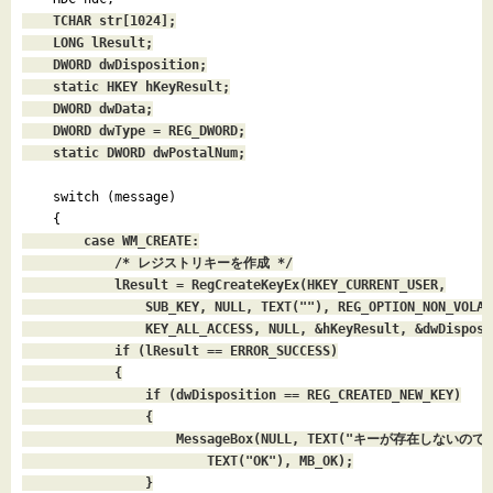
    TCHAR str[1024];

    LONG lResult;

    DWORD dwDisposition;

    static HKEY hKeyResult;

    DWORD dwData;

    DWORD dwType = REG_DWORD;

    static DWORD dwPostalNum;
    switch (message)

    {
        case WM_CREATE:

            /* レジストリキーを作成 */

            lResult = RegCreateKeyEx(HKEY_CURRENT_USER,

                SUB_KEY, NULL, TEXT(""), REG_OPTION_NON_VOLATI
                KEY_ALL_ACCESS, NULL, &hKeyResult, &dwDisposit
            if (lResult == ERROR_SUCCESS)

            {

                if (dwDisposition == REG_CREATED_NEW_KEY)

                {

                    MessageBox(NULL, TEXT("キーが存在しない
                        TEXT("OK"), MB_OK);

                }
