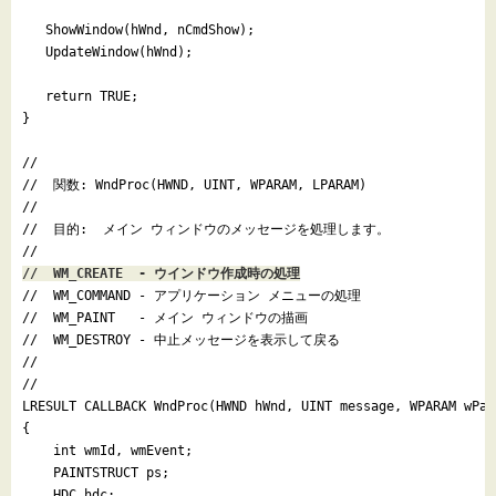
   ShowWindow(hWnd, nCmdShow);

   UpdateWindow(hWnd);

   return TRUE;

}

//

//  関数: WndProc(HWND, UINT, WPARAM, LPARAM)

//

//  目的:  メイン ウィンドウのメッセージを処理します。

//
//  WM_CREATE  - ウインドウ作成時の処理

//  WM_COMMAND - アプリケーション メニューの処理

//  WM_PAINT   - メイン ウィンドウの描画

//  WM_DESTROY - 中止メッセージを表示して戻る

//

//

LRESULT CALLBACK WndProc(HWND hWnd, UINT message, WPARAM wPar
{

    int wmId, wmEvent;

    PAINTSTRUCT ps;

    HDC hdc;