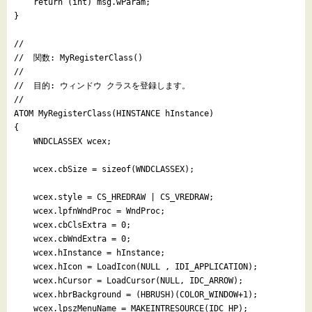
    return (int) msg.wParam;

}

//

//  関数: MyRegisterClass()

//

//  目的: ウィンドウ クラスを登録します。

//

ATOM MyRegisterClass(HINSTANCE hInstance)

{

    WNDCLASSEX wcex;

    wcex.cbSize = sizeof(WNDCLASSEX);

    wcex.style = CS_HREDRAW | CS_VREDRAW;

    wcex.lpfnWndProc = WndProc;

    wcex.cbClsExtra = 0;

    wcex.cbWndExtra = 0;

    wcex.hInstance = hInstance;

    wcex.hIcon = LoadIcon(NULL , IDI_APPLICATION);

    wcex.hCursor = LoadCursor(NULL, IDC_ARROW);

    wcex.hbrBackground = (HBRUSH)(COLOR_WINDOW+1);

    wcex.lpszMenuName = MAKEINTRESOURCE(IDC_HP);
